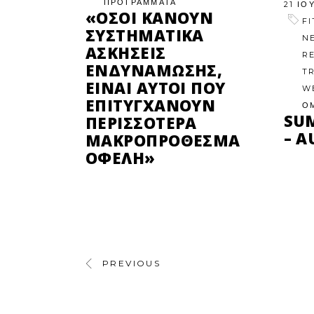
ΠΡΟΓΡΑΜΜΑΤΑ
21 ΙΟ
«ΌΣΟΙ ΚΆΝΟΥΝ
F
ΣΥΣΤΗΜΑΤΙΚΆ
N
ΑΣΚΉΣΕΙΣ
R
ΕΝΔΥΝΆΜΩΣΗΣ,
T
ΕΊΝΑΙ ΑΥΤΟΊ ΠΟΥ
W
ΕΠΙΤΥΓΧΆΝΟΥΝ
Ο
SU
ΠΕΡΙΣΣΌΤΕΡΑ
– A
ΜΑΚΡΟΠΡΌΘΕΣΜΑ
ΟΦΈΛΗ»
PREVIOUS