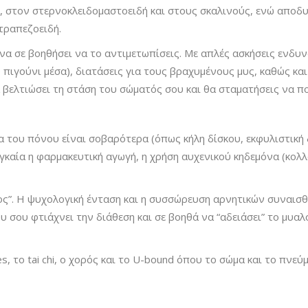
 στον στερνοκλειδομαστοειδή και στους σκαλινούς, ενώ αποδυ
τραπεζοειδή.
να σε βοηθήσει να το αντιμετωπίσεις. Με απλές ασκήσεις ενδυ
 πιγούνι μέσα), διατάσεις για τους βραχυμένους μυς, καθώς και
 βελτιώσει τη στάση του σώματός σου και θα σταματήσεις να π
 του πόνου είναι σοβαρότερα (όπως κήλη δίσκου, εκφυλιστική 
αγκαία η φαρμακευτική αγωγή, η χρήση αυχενικού κηδεμόνα (κολλ
χος”. Η ψυχολογική ένταση και η συσσώρευση αρνητικών συνα
ου φτιάχνει την διάθεση και σε βοηθά να “αδειάσει” το μυαλό
tes, το tai chi, ο χορός και το U-bound όπου το σώμα και το πν