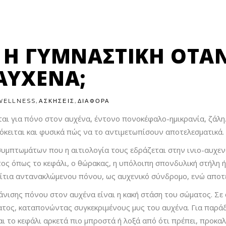
 Η ΓΥΜΝΑΣΤΙΚΉ ΌΤΑ
ΑΥΧΈΝΑ;
,
,
WELLNESS
ΑΣΚΗΣΕΙΣ
ΔΙΑΦΟΡΑ
αι για πόνο στον αυχένα, έντονο πονοκέφαλο-ημικρανία, ζάλη.
όκειται και φυσικά πώς να το αντιμετωπίσουν αποτελεσματικά.
υμπτωμάτων που η αιτιολογία τους εδράζεται στην ινιο-αυχενο
ος όπως το κεφάλι, ο θώρακας, η υπόλοιπη σπονδυλική στήλη ή
α αίτια αντανακλώμενου πόνου, ως αυχενικό σύνδρομο, ενώ απο
φάνισης πόνου στον αυχένα είναι η κακή στάση του σώματος. Σε
τος, καταπονώντας συγκεκριμένους μυς του αυχένα. Για παράδ
αι το κεφάλι αρκετά πιο μπροστά ή λοξά από ότι πρέπει, προκα