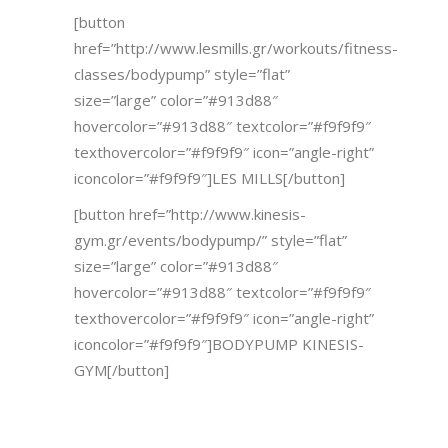
[button
href=”http://www.lesmills.gr/workouts/fitness-
classes/bodypump” style=”flat”
size=”large” color=”#913d88″
hovercolor=”#913d88″ textcolor=”#f9f9f9″
texthovercolor=”#f9f9f9″ icon=”angle-right”
iconcolor=”#f9f9f9″]LES MILLS[/button]
[button href=”http://www.kinesis-
gym.gr/events/bodypump/” style=”flat”
size=”large” color=”#913d88″
hovercolor=”#913d88″ textcolor=”#f9f9f9″
texthovercolor=”#f9f9f9″ icon=”angle-right”
iconcolor=”#f9f9f9″]BODYPUMP KINESIS-
GYM[/button]