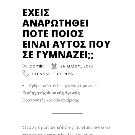
ΈΧΕΙΣ
ΑΝΑΡΩΤΗΘΕΊ
ΠΟΤΈ ΠΟΙΟΣ
ΕΊΝΑΙ ΑΥΤΌΣ ΠΟΥ
ΣΕ ΓΥΜΝΆΖΕΙ;;
By:
admin
26 ΜΑΪ́ΟΥ, 2016
,
FITNESS TIPS
ΝΕΑ
Άρθρο από τον Γιώργο Καρατράντο –
Καθηγητής Φυσικής Αγωγής
Προπονητής καλαθοσφαίρισης
Όταν με ρωτάει κάποιος αν είμαι personal
trainer του απαντάω όχι δεν είμαι