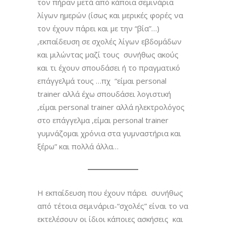
τον πήραν μετά από κάποια σεμινάρια
λίγων ημερών (ίσως και μερικές φορές να
τον έχουν πάρει και με την “βία”…)
,εκπαίδευση σε σχολές λίγων εβδομάδων
και μιλώντας μαζί τους συνήθως ακούς
και τι έχουν σπουδάσει ή το πραγματικό
επάγγελμά τους …πχ “είμαι personal
trainer αλλά έχω σπουδάσει λογιστική
,είμαι personal trainer αλλά ηλεκτρολόγος
στο επάγγελμα ,είμαι personal trainer
γυμνάζομαι χρόνια στα γυμναστήρια και
ξέρω” και πολλά άλλα…
Η εκπαίδευση που έχουν πάρει συνήθως
από τέτοια σεμινάρια-“σχολές” είναι το να
εκτελέσουν οι ίδιοι κάποιες ασκήσεις και