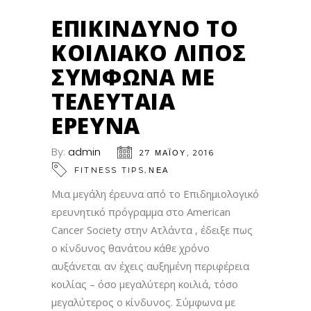
ΕΠΙΚΊΝΔΥΝΟ ΤΟ
ΚΟΙΛΙΑΚΌ ΛΊΠΟΣ
ΣΎΜΦΩΝΑ ΜΕ
ΤΕΛΕΥΤΑΊΑ
ΈΡΕΥΝΑ
By:
admin
27 ΜΑΪ́ΟΥ, 2016
,
FITNESS TIPS
ΝΕΑ
Μια μεγάλη έρευνα από το Επιδημιολογικό
ερευνητικό πρόγραμμα στο American
Cancer Society στην Ατλάντα , έδειξε πως
ο κίνδυνος θανάτου κάθε χρόνο
αυξάνεται αν έχεις αυξημένη περιφέρεια
κοιλίας – όσο μεγαλύτερη κοιλιά, τόσο
μεγαλύτερος ο κίνδυνος. Σύμφωνα με