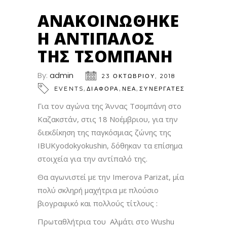
ΑΝΑΚΟΙΝΏΘΗΚΕ
Η ΑΝΤΊΠΑΛΟΣ
ΤΗΣ ΤΣΟΜΠΆΝΗ
By:
admin
23 ΟΚΤΩΒΡΊΟΥ, 2018
,
,
,
EVENTS
ΔΙΑΦΟΡΑ
ΝΕΑ
ΣΥΝΕΡΓΑΤΕΣ
Για τον αγώνα της Άννας Τσομπάνη στο
Καζακστάν, στις 18 Νοέμβριου, για την
διεκδίκηση της παγκόσμιας ζώνης της
IBUKyodokyokushin, δόθηκαν τα επίσημα
στοιχεία για την αντίπαλό της.
Θα αγωνιστεί με την Imerova Parizat, μία
πολύ σκληρή μαχήτρια με πλούσιο
βιογραφικό και πολλούς τίτλους :
Πρωταθλήτρια του Αλμάτι στο Wushu