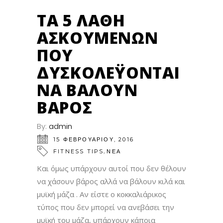
ΤΑ 5 ΛΆΘΗ
ΑΣΚΟΎΜΕΝΩΝ
ΠΟΥ
ΔΥΣΚΟΛΈΥΟΝΤΑΙ
ΝΑ ΒΆΛΟΥΝ
ΒΆΡΟΣ
By:
admin
15 ΦΕΒΡΟΥΑΡΊΟΥ, 2016
,
FITNESS TIPS
ΝΕΑ
Και όμως υπάρχουν αυτοί που δεν θέλουν
να χάσουν βάρος αλλά να βάλουν κιλά και
μυϊκή μάζα . Αν είστε ο κοκκαλιάρικος
τύπος που δεν μπορεί να ανεβάσει την
μυϊκή του μάζα, υπάρχουν κάποια