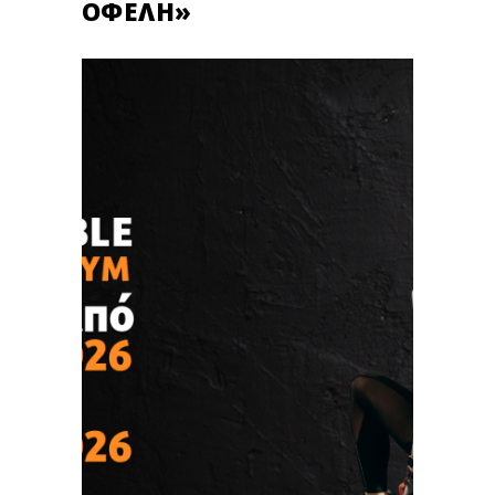
ΟΦΈΛΗ»