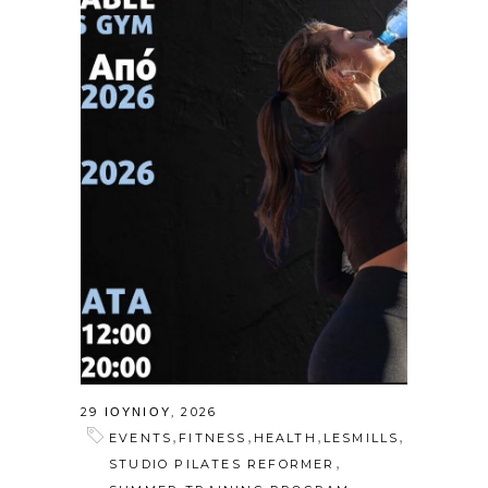
29 ΙΟΥΝΊΟΥ, 2026
,
,
,
,
EVENTS
FITNESS
HEALTH
LESMILLS
,
STUDIO PILATES REFORMER