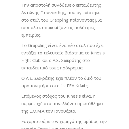
Την αποστολή συνόδευε ο εκπαιδευτής
Αντώνης Γιαννακίδης, που αγωνίστηκε
στο στυλ του Grappling παίρνοντας μια
ισοπαλία, αποκομίζοντας πολύτιμες
εμπειρίες.
Το Grappling είναι ένα νέο στυλ που έχει
εντάξει το τελευταίο διάστημα το Kinesis
Fight Club και ο Α.Σ. Σωκράτης στο
εκπαιδευτικό τους πρόγραμμα.
Ο Α.Σ. Σωκράτης έχει πλέον το δικό του
προπονητήριο στο 1
ΓΕΛ Κιλκίς.
ο
Επόμενος στόχος του Kinesis είναι η
συμμετοχή στο πανελλήνιο πρωτάθλημα
της Ε.Ο.Μ.Α τον Ιανουάριο.
Ευχαριστούμε τον χορηγό της ομάδας την
εταιρία Force1,και την εταιρία