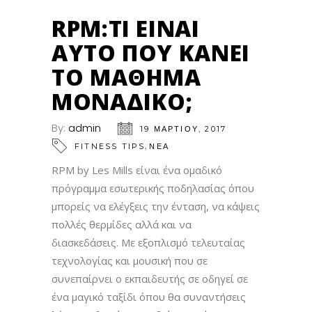
RPM:ΤΙ ΕΊΝΑΙ
ΑΥΤΌ ΠΟΥ ΚΆΝΕΙ
ΤΟ ΜΆΘΗΜΑ
ΜΟΝΑΔΙΚΌ;
By:
admin
19 ΜΑΡΤΊΟΥ, 2017
,
FITNESS TIPS
ΝΕΑ
RPM by Les Mills είναι ένα ομαδικό
πρόγραμμα εσωτερικής ποδηλασίας όπου
μπορείς να ελέγξεις την ένταση, να κάψεις
πολλές θερμίδες αλλά και να
διασκεδάσεις. Με εξοπλισμό τελευταίας
τεχνολογίας και μουσική που σε
συνεπαίρνει ο εκπαιδευτής σε οδηγεί σε
ένα μαγικό ταξίδι όπου θα συναντήσεις