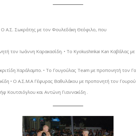
• Ο Α.Σ. Σωκράτης με τον Φουλεδάκη Θεόφιλο, που
νητή τον Ιωάννη Καρακασίδη. • Το Kyokushinkai Kan Καβάλας με
ν Ακριτίδη Χαράλαμπο. • Το Γουγούλας Team με προπονητή τον Γο
ακίδη • Ο Α.Σ.Μ.Α Γέφυρας Βαθυλάκου με προπονητή τον Γουρο
ωσήφ Κουτσιόγλου και Αντώνη Γιαννακίδη .