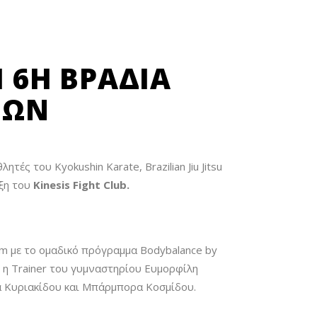
 6Η ΒΡΑΔΙΆ
ΝΏΝ
ς του Kyokushin Karate, Brazilian Jiu Jitsu
ιξη του
Kinesis Fight Club.
m με το ομαδικό πρόγραμμα Bodybalance by
κε η Trainer του γυμναστηρίου Ευμορφίλη
ίνα Κυριακίδου και Μπάρμπορα Κοσμίδου.