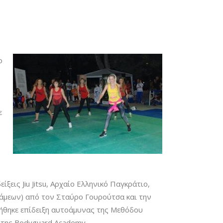
ο
ε
εις Jiu Jitsu, Αρχαίο Ελληνικό Παγκράτιο,
άμεων) από τον Σταύρο Γουρούτσα και την
ήθηκε επίδειξη αυτοάμυνας της Μεθόδου
 της Bodyguard Academy.