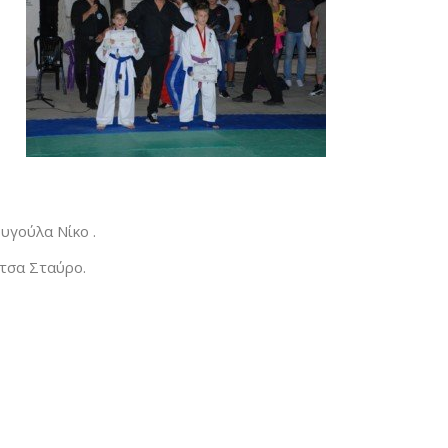
υγούλα Νίκο .
ύτσα Σταύρο.