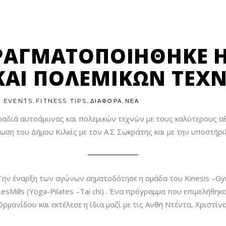
ΠΡΑΓΜΑΤΟΠΟΙΉΘΗΚΕ Η
ΚΑΙ ΠΟΛΕΜΙΚΏΝ ΤΕΧ
,
,
,
EVENTS
FITNESS TIPS
ΔΙΑΦΟΡΑ
ΝΕΑ
διά αυτοάμυνας και πολεμικών τεχνών με τους καλύτερους αθλητέ
νωση του Δήμου Κιλκίς με τον Α.Σ Σωκράτης και με την υποστήρ
Την έναρξη των αγώνων σηματοδότησε η ομάδα του Kinesis –Gy
LesMills (Yoga-Pilates –Τai chi) . Ένα πρόγραμμα που επιμελήθη
Ορμανίδου και εκτέλεσε η ίδια μαζί με τις Ανθή Ντέντα, Χριστ