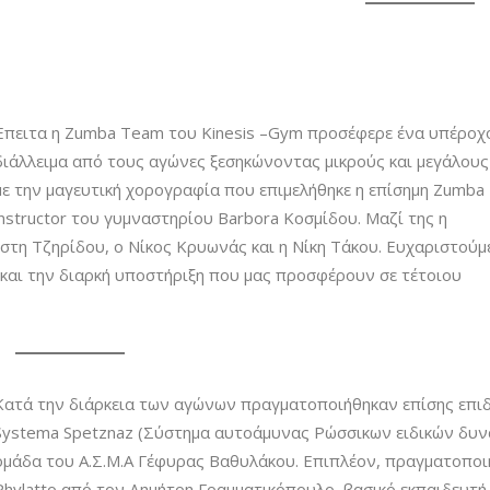
Έπειτα η Zumba Team του Kinesis –Gym προσέφερε ένα υπέροχ
διάλλειμα από τους αγώνες ξεσηκώνοντας μικρούς και μεγάλους
με την μαγευτική χορογραφία που επιμελήθηκε η επίσημη Zumba
instructor του γυμναστηρίου Barbora Κοσμίδου. Μαζί της η
στη Τζηρίδου, ο Νίκος Κρυωνάς και η Νίκη Τάκου. Ευχαριστούμ
 και την διαρκή υποστήριξη που μας προσφέρουν σε τέτοιου
Κατά την διάρκεια των αγώνων πραγματοποιήθηκαν επίσης επιδείξ
Systema Spetznaz (Σύστημα αυτοάμυνας Ρώσσικων ειδικών δυν
ομάδα του Α.Σ.Μ.Α Γέφυρας Βαθυλάκου. Επιπλέον, πραγματοποι
Phylatto από τον Δημήτρη Γραμματικόπουλο, βασικό εκπαιδευτή