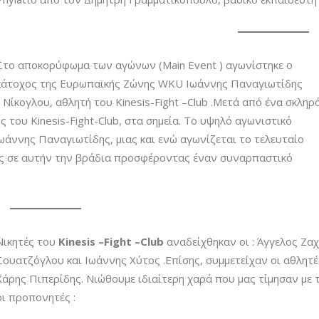
Στο αποκορύφωμα των αγώνων (Main Event ) αγωνίστηκε ο
κάτοχος της Ευρωπαϊκής Ζώνης WKU Ιωάννης Παναγιωτίδης
η Νίκογλου, αθλητή του Kinesis-Fight –Club .Μετά από ένα σκληρ
 του Kinesis-Fight-Club, στα σημεία. Το υψηλό αγωνιστικό
Ιωάννης Παναγιωτίδης, μιας και ενώ αγωνίζεται το τελευταίο
ρος σε αυτήν την βράδια προσφέροντας έναν συναρπαστικό
Νικητές του
Kinesis –Fight –Club
αναδείχθηκαν οι : Άγγελος Ζα
Σουατζόγλου και Ιωάννης Χύτος .Επίσης, συμμετείχαν οι αθλητ
Χάρης Πιπερίδης. Νιώθουμε ιδιαίτερη χαρά που μας τίμησαν με
οι
προπονητές :