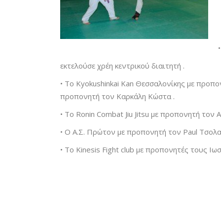
εκτελούσε χρέη κεντρικού διαιτητή .
• Το Kyokushinkai Kan Θεσσαλονίκης με προπο
προπονητή τον Καρκάλη Κώστα .
• Το Ronin Combat Jiu Jitsu με προπονητή το
• Ο Α.Σ. Πρώτον με προπονητή τον Paul Tσολ
• Το Kinesis Fight club με προπονητές τους Ι