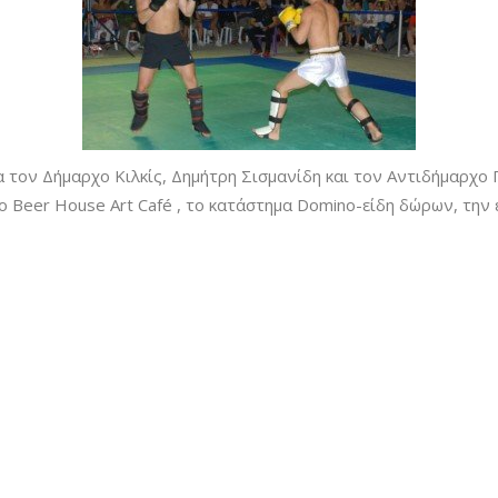
α τον Δήμαρχο Κιλκίς, Δημήτρη Σισμανίδη και τον Αντιδήμαρχο
ο Beer House Art Café , το κατάστημα Domino-είδη δώρων, την ε