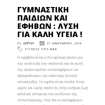
ΓΥΜΝΑΣΤΙΚΉ
ΠΑΙΔΙΏΝ ΚΑΙ
ΕΦΉΒΩΝ : ΛΎΣΗ
ΓΙΑ ΚΑΛΉ ΥΓΕΊΑ !
By:
admin
21 ΙΑΝΟΥΑΡΊΟΥ, 2016
,
FITNESS TIPS
ΝΕΑ
Η εφηβεία είναι η πιο κρίσιμη ηλικία για
την ανάπτυξη του σκελετού και σε αυτή
την ηλικία πρέπει να καταφέρουν να
εξασφαλίσουν την καλύτερη δυνατή
οστική μάζα. Τα οφέλη είναι πολλά. Ένας
γερός και υγιής σκελετός στην ενήλικη ζωή
αλλά και αποφυγή του κινδύνου της
οστεοπόρωσης. Πώς θα το καταφέρουν