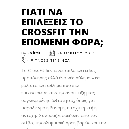
ΓΙΑΤΊ ΝΑ
ΕΠΙΛΈΞΕΙΣ ΤΟ
CROSSFIT ΤΗΝ
ΕΠΌΜΕΝΗ ΦΟΡΆ;
By:
admin
26 ΜΑΡΤΊΟΥ, 2017
,
FITNESS TIPS
ΝΕΑ
Το CrossFit δεν είναι απλά ένα είδος
προπόνησης αλλά ένα νέο άθλημα – και
μάλιστα ένα άθλημα που δεν
επικεντρώνεται στην ανάπτυξη μιας
συγκεκριμένης δεξιότητας, όπως για
παράδειγμα η δύναμη, η ταχύτητα ή η
αντοχή. Συνδυάζει ασκήσεις από τον
στίβο, την ολυμπιακή άρση βαρών και την