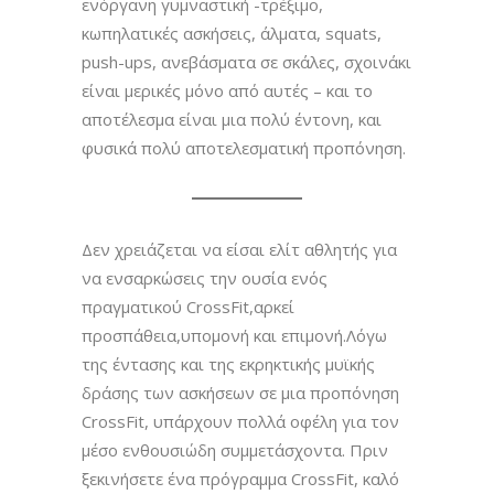
ενόργανη γυμναστική -τρέξιμο,
κωπηλατικές ασκήσεις, άλματα, squats,
push-ups, ανεβάσματα σε σκάλες, σχοινάκι
είναι μερικές μόνο από αυτές – και το
αποτέλεσμα είναι μια πολύ έντονη, και
φυσικά πολύ αποτελεσματική προπόνηση.
Δεν χρειάζεται να είσαι ελίτ αθλητής για
να ενσαρκώσεις την ουσία ενός
πραγματικού CrossFit,αρκεί
προσπάθεια,υπομονή και επιμονή.Λόγω
της έντασης και της εκρηκτικής μυϊκής
δράσης των ασκήσεων σε μια προπόνηση
CrossFit, υπάρχουν πολλά οφέλη για τον
μέσο ενθουσιώδη συμμετάσχοντα. Πριν
ξεκινήσετε ένα πρόγραμμα CrossFit, καλό