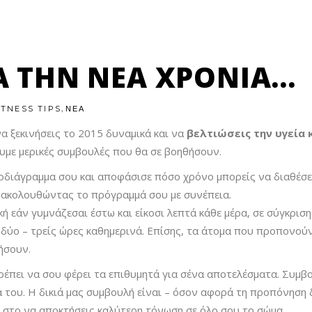
Ά ΤΗΝ ΝΈΑ ΧΡΟΝΙΆ…
,
ITNESS TIPS
ΝΕΑ
να ξεκινήσεις το 2015 δυναμικά και να
βελτιώσεις την υγεία
με μερικές συμβουλές που θα σε βοηθήσουν.
οδιάγραμμα σου και αποφάσισε πόσο χρόνο μπορείς να διαθέσεις
υ ακολουθώντας το πρόγραμμά σου με συνέπεια.
 εάν γυμνάζεσαι έστω και είκοσι λεπτά κάθε μέρα, σε σύγκριση 
 δύο – τρείς ώρες καθημερινά. Επίσης, τα άτομα που προπονού
ήσουν.
έπει να σου φέρει τα επιθυμητά για σένα αποτελέσματα. Συμβ
 του. Η δικιά μας συμβουλή είναι – όσον αφορά τη προπόνηση δ
 στο να αποκτήσεις καλύτερη τόνωση σε όλο σου το σώμα.