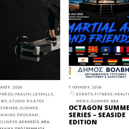
ΥΛΊΟΥ, 2026
7 ΙΟΥΛΊΟΥ, 2026
,
,
,
,
,
ITNESS
HEALTH
LESMILLS
EVENTS
FITNESS
HEALT
,
,
,
EWS
STUDIO PILATES
NEWS
SUMMER
ΝΕΑ
OCTAGON SUMM
,
,
EFORMER
SUMMER
SERIES – SEASIDE
,
RAINING PROGRAM
EDITION
,
,
,
ELLNESS
ΑΣΚΗΣΕΙΣ
ΝΕΑ
ΜΑΔΙΚΑ ΠΡΟΓΡΑΜΜΑΤΑ