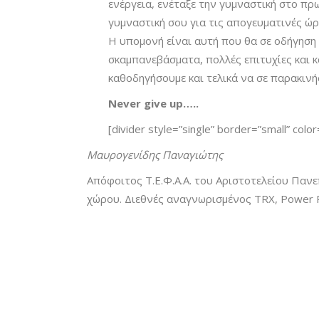
ενέργεια, ενέταξε την γυμναστική στο π
γυμναστική σου για τις απογευματινές ώρ
Η υπομονή είναι αυτή που θα σε οδήγηση σ
σκαμπανεβάσματα, πολλές επιτυχίες και κ
καθοδηγήσουμε και τελικά να σε παρακινή
Never give up…..
[divider style=”single” border=”small” col
Μαυρογενίδης Παναγιώτης
Απόφοιτος Τ.Ε.Φ.Α.Α. του Αριστοτελείου Πανε
χώρου. Διεθνές αναγνωρισμένος TRX, Power Pl