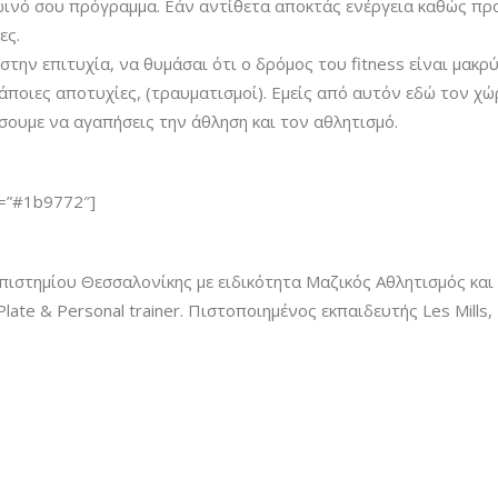
ρωινό σου πρόγραμμα. Εάν αντίθετα αποκτάς ενέργεια καθώς π
ες.
την επιτυχία, να θυμάσαι ότι ο δρόμος του fitness είναι μακρύ
άποιες αποτυχίες, (τραυματισμοί). Εμείς από αυτόν εδώ τον χώ
σουμε να αγαπήσεις την άθληση και τον αθλητισμό.
or=”#1b9772″]
πιστημίου Θεσσαλονίκης με ειδικότητα Μαζικός Αθλητισμός και
ate & Personal trainer. Πιστοποιημένος εκπαιδευτής Les Mills