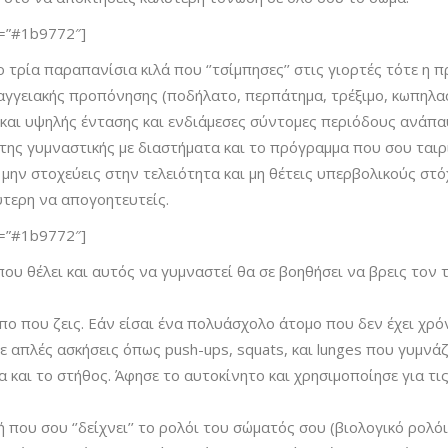
or=”#1b9772″]
 τρία παραπανίσια κιλά που ‘’τσίμπησες’’ στις γιορτές τότε η π
αρδιαγγειακής προπόνησης (ποδήλατο, περπάτημα, τρέξιμο, κωπηλα
και υψηλής έντασης και ενδιάμεσες σύντομες περιόδους ανάπαυ
ης γυμναστικής με διαστήματα και το πρόγραμμα που σου ταιρι
, μην στοχεύεις στην τελειότητα και μη θέτεις υπερβολικούς σ
ύτερη να απογοητευτείς.
or=”#1b9772″]
 που θέλει και αυτός να γυμναστεί θα σε βοηθήσει να βρεις το
 που ζεις. Εάν είσαι ένα πολυάσχολο άτομο που δεν έχει χρόν
 απλές ασκήσεις όπως push-ups, squats, και lunges που γυμνάζ
α και το στήθος. Άφησε το αυτοκίνητο και χρησιμοποίησε για τι
 που σου ‘’δείχνει’’ το ρολόι του σώματός σου (βιολογικό ρολόι