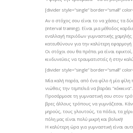
[divider style=”single” border=”small” col
Αν ο στόχος σου είναι το να χάσεις τα δύο
(interval training). Είναι μια μέθοδος κ
εναλλαγή περιόδων γυμναστικής χαμηλής 
κατευθύνουν για την καλύτερη εφαρμογή τ
Οι στόχοι σου θα πρέπει μα είναι εφικτοί
κινδυνεύεις να τραυματιστείς ή στην καλ
[divider style=”single” border=”small” col
Μία καλή παρέα, από ένα φίλο ή μία φίλη
νιώθεις την τεμπελιά να βαράει ‘’κόκκινα’’.
Προσάρμοσε τη γυμναστική σου στον τρόπο
βρες άλλους τρόπους να γυμνάζεσαι. Κάνε
μηρούς, τους γλουτούς, τα πόδια, τα χέρι
πόλη μας είναι πολύ μικρή και βολική!
Η καλύτερη ώρα για γυμναστική είναι αυτή