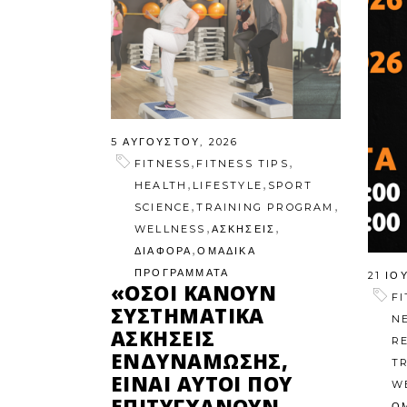
5 ΑΥΓΟΎΣΤΟΥ, 2026
,
,
FITNESS
FITNESS TIPS
,
,
HEALTH
LIFESTYLE
SPORT
,
,
SCIENCE
TRAINING PROGRAM
,
,
WELLNESS
ΑΣΚΗΣΕΙΣ
,
ΔΙΑΦΟΡΑ
ΟΜΑΔΙΚΑ
ΠΡΟΓΡΑΜΜΑΤΑ
21 ΙΟ
«ΌΣΟΙ ΚΆΝΟΥΝ
F
ΣΥΣΤΗΜΑΤΙΚΆ
N
ΑΣΚΉΣΕΙΣ
R
ΕΝΔΥΝΆΜΩΣΗΣ,
T
ΕΊΝΑΙ ΑΥΤΟΊ ΠΟΥ
W
ΕΠΙΤΥΓΧΆΝΟΥΝ
Ο