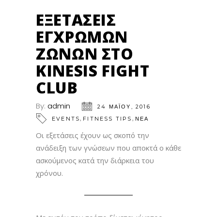
ΕΞΕΤΆΣΕΙΣ
ΈΓΧΡΩΜΩΝ
ΖΩΝΏΝ ΣΤΟ
KINESIS FIGHT
CLUB
By:
admin
24 ΜΑΪ́ΟΥ, 2016
,
,
EVENTS
FITNESS TIPS
ΝΕΑ
Οι εξετάσεις έχουν ως σκοπό την
ανάδειξη των γνώσεων που αποκτά ο κάθε
ασκούμενος κατά την διάρκεια του
χρόνου.