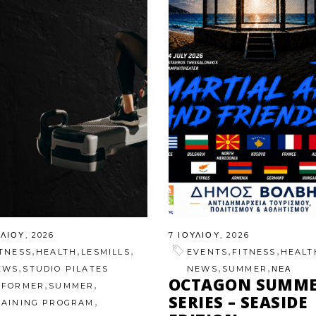
ΥΛΊΟΥ, 2026
7 ΙΟΥΛΊΟΥ, 2026
,
,
,
,
,
ITNESS
HEALTH
LESMILLS
EVENTS
FITNESS
HEALT
,
,
,
EWS
STUDIO PILATES
NEWS
SUMMER
ΝΕΑ
OCTAGON SUMM
,
,
EFORMER
SUMMER
SERIES – SEASIDE
,
RAINING PROGRAM