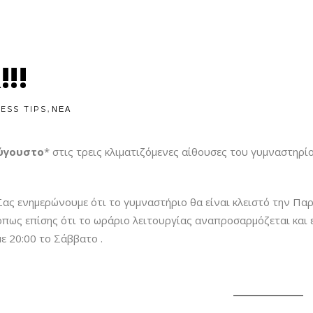
!!
,
NESS TIPS
ΝΕΑ
ύγουστο
* στις τρεις κλιματιζόμενες αίθουσες του γυμναστηρίου
Σας ενημερώνουμε ότι το γυμναστήριο θα είναι κλειστό την Πα
όπως επίσης ότι το ωράριο λειτουργίας αναπροσαρμόζεται και εί
με 20:00 το Σάββατο .