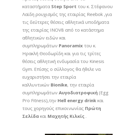
καταστήματα
Step Sport
του κ. Στέφανου
Λαϊδη ρουχισμός της εταιρίας Reebok ,για
τις δεύτερες θέσεις αθλητικά υποδήματα
της εταιρίας INOV8 από το κατάστημα
αθλητικών ειδών και
συμπληρωμάτων
Panoramix
του κ.
Ηρακλή Θεοδωρίδη και για τις τρίτες
θέσεις αθλητική ενδυμασία του Kinesis
Gym. Επίσης ο σύλλογος θα ήθελε να
ευχαριστήσει την εταιρία
καλλυντικών
Bionike
, την εταιρία
συμπληρωμάτων
Αυγοδιατροφική
(Egg
Pro Fitness),την
Hell energy drink
και
τους χορηγούς επικοινωνίας
Πρώτη
Σελίδα
και
Μαχητής Κιλκίς
.