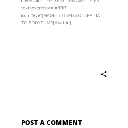
hovercolor=”#e13e43″ textcolor=”#ffffff”
texthovercolor=”#ffffff”
icon=”eye”]ΜΑΘΕΤΕ ΠΕΡΙΣΣΟΤΕΡΑ ΓΙΑ
ΤΟ BODYPUMP[/button]
POST A COMMENT