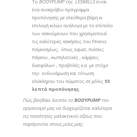
To
ΒΟDYPUMP της LESMILLS
είναι
ένα αναερόβιο πρόγραμμα
προπόνησης με ελεύθερα βάρη κι
επιλογή κιλών ανάλογα με το επίπεδο
των ασκούμενων που χρησιμοποιεί
τις καλύτερες ασκήσεις του fitness
παγκοσμίως, όπως squat, πιέσεις
πάγκου , κωπηλατικές , κάμψεις
δικεφάλων , προβολές κ.α με στόχο
την ενδυνάμωση και τόνωση
ολόκληρου του σώματος σε μόλις
55
λεπτά προπόνησης
.
Πώς βοηθάει λοιπόν το
BODYPUMP
τον
οργανισμό μας να διαχειρίζεται καλύτερα
τις ποσότητες γαλακτικού οξέως που
παράγονται στους μύες μας;