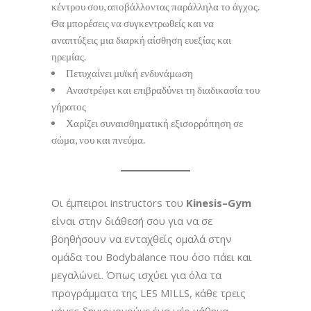
κέντρου σου, αποβάλλοντας παράλληλα το άγχος.
Θα μπορέσεις να συγκεντρωθείς και να
αναπτύξεις μια διαρκή αίσθηση ευεξίας και
ηρεμίας.
Πετυχαίνει μυϊκή ενδυνάμωση
Αναστρέφει και επιβραδύνει τη διαδικασία του
γήρατος
Χαρίζει συναισθηματική εξισορρόπηση σε
σώμα, νου και πνεύμα.
Οι έμπειροι instructors του
Kinesis
–
Gym
είναι στην διάθεσή σου για να σε
βοηθήσουν να ενταχθείς ομαλά στην
ομάδα του Bodybalance που όσο πάει και
μεγαλώνει. Όπως ισχύει για όλα τα
προγράμματα της LES MILLS, κάθε τρεις
μήνες δημιουργούμε ένα νέο μάθημα