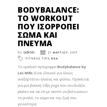
BODYBALANCE:
ΤΟ WORKOUT
ΠΟΥ ΙΣΟΡΡΟΠΕΊ
ΣΏΜΑ ΚΑΙ
ΠΝΕΎΜΑ
By:
admin
21 ΜΑΡΤΊΟΥ, 2017
,
FITNESS TIPS
ΝΕΑ
Το ομαδικό πρόγραμμα
Bodybalance
by
Les
Mills
είναι ιδανικό για όλους
ανεξαρτήτου ηλικίας και φύλου. Πρόκειται
για μια βασική τάξη yoga που συνδυάζει
pilates και tai-chi με σκοπό να βελτιώσουν
το μυαλό, το σώμα και την ζωή σου
γενικότερα.