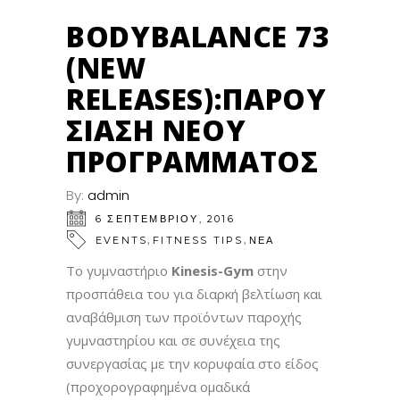
BODYBALANCE 73
(NEW
RELEASES):ΠΑΡΟΥ
ΣΊΑΣΗ ΝΈΟΥ
ΠΡΟΓΡΆΜΜΑΤΟΣ
By:
admin
6 ΣΕΠΤΕΜΒΡΊΟΥ, 2016
,
,
EVENTS
FITNESS TIPS
ΝΕΑ
Το γυμναστήριο
Kinesis-Gym
στην
προσπάθεια του για διαρκή βελτίωση και
αναβάθμιση των προϊόντων παροχής
γυμναστηρίου και σε συνέχεια της
συνεργασίας με την κορυφαία στο είδος
(προχορογραφημένα ομαδικά