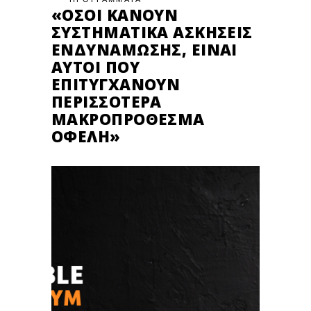
«ΌΣΟΙ ΚΆΝΟΥΝ
ΣΥΣΤΗΜΑΤΙΚΆ ΑΣΚΉΣΕΙΣ
ΕΝΔΥΝΆΜΩΣΗΣ, ΕΊΝΑΙ
ΑΥΤΟΊ ΠΟΥ
ΕΠΙΤΥΓΧΆΝΟΥΝ
ΠΕΡΙΣΣΌΤΕΡΑ
ΜΑΚΡΟΠΡΌΘΕΣΜΑ
ΟΦΈΛΗ»