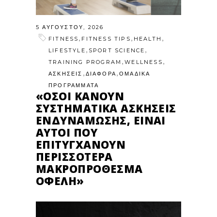
5 ΑΥΓΟΎΣΤΟΥ, 2026
,
,
,
FITNESS
FITNESS TIPS
HEALTH
,
,
LIFESTYLE
SPORT SCIENCE
,
,
TRAINING PROGRAM
WELLNESS
,
,
ΑΣΚΗΣΕΙΣ
ΔΙΑΦΟΡΑ
ΟΜΑΔΙΚΑ
ΠΡΟΓΡΑΜΜΑΤΑ
«ΌΣΟΙ ΚΆΝΟΥΝ
ΣΥΣΤΗΜΑΤΙΚΆ ΑΣΚΉΣΕΙΣ
ΕΝΔΥΝΆΜΩΣΗΣ, ΕΊΝΑΙ
ΑΥΤΟΊ ΠΟΥ
ΕΠΙΤΥΓΧΆΝΟΥΝ
ΠΕΡΙΣΣΌΤΕΡΑ
ΜΑΚΡΟΠΡΌΘΕΣΜΑ
ΟΦΈΛΗ»