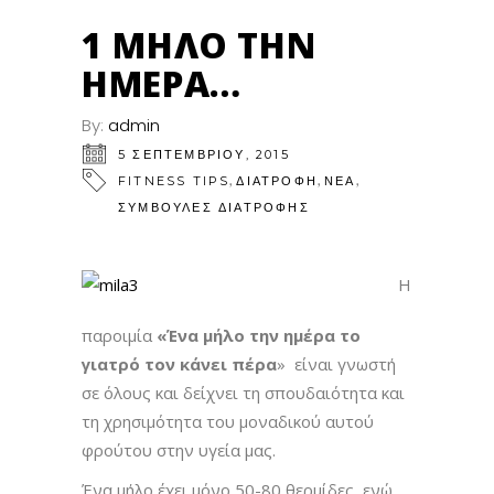
1 ΜΉΛΟ ΤΗΝ
ΗΜΈΡΑ…
By:
admin
5 ΣΕΠΤΕΜΒΡΊΟΥ, 2015
,
,
,
FITNESS TIPS
ΔΙΑΤΡΟΦΗ
ΝΕΑ
ΣΥΜΒΟΥΛΕΣ ΔΙΑΤΡΟΦΗΣ
H
παροιμία
«Ένα μήλο την ημέρα το
γιατρό τον κάνει πέρα
» είναι γνωστή
σε όλους και δείχνει τη σπουδαιότητα και
τη χρησιμότητα του μοναδικού αυτού
φρούτου στην υγεία μας.
Ένα μήλο έχει μόνο 50-80 θερμίδες, ενώ