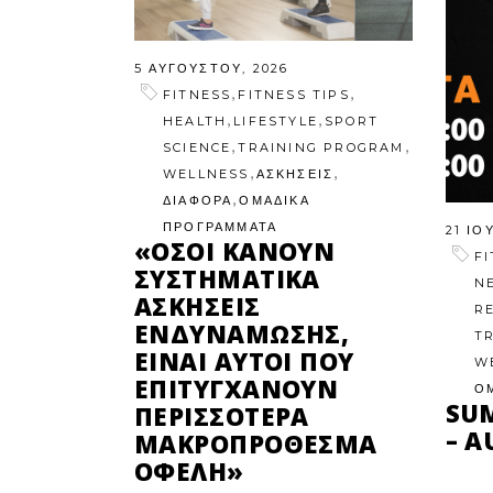
5 ΑΥΓΟΎΣΤΟΥ, 2026
,
,
FITNESS
FITNESS TIPS
,
,
HEALTH
LIFESTYLE
SPORT
,
,
SCIENCE
TRAINING PROGRAM
,
,
WELLNESS
ΑΣΚΗΣΕΙΣ
,
ΔΙΑΦΟΡΑ
ΟΜΑΔΙΚΑ
ΠΡΟΓΡΑΜΜΑΤΑ
21 ΙΟ
«ΌΣΟΙ ΚΆΝΟΥΝ
F
ΣΥΣΤΗΜΑΤΙΚΆ
N
ΑΣΚΉΣΕΙΣ
R
ΕΝΔΥΝΆΜΩΣΗΣ,
T
ΕΊΝΑΙ ΑΥΤΟΊ ΠΟΥ
W
ΕΠΙΤΥΓΧΆΝΟΥΝ
Ο
SU
ΠΕΡΙΣΣΌΤΕΡΑ
– A
ΜΑΚΡΟΠΡΌΘΕΣΜΑ
ΟΦΈΛΗ»