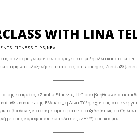
LASS WITH LINA TEL
,
,
VENTS
FITNESS TIPS
ΝΕΑ
ας πάντα με γνώμονα να παρέχει στα μέλη αλλά και στο κοινό
ά και τιμή να φιλοξενήσει ία από τις πιο διάσημες Zumba® Jamm
οι της εταιρείας «Zumba Fitness», LLC που βοηθούν και εκπαι
 Zumba® Jammers της Ελλάδας, η Λίνα Τέλη, έχοντας στο ενεργ
πρωτοβουλιών, κατάφερε πρόσφατα να ταξιδέψει ως το Ορλάντ
νή με τους κορυφαίους εκπαιδευτές (ΖES™) του κόσμου.