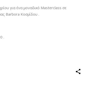
ρίου για ένα μοναδικό Masterclass σε
μας Barbora Κοσμίδου .
0 .