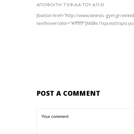
ΑΠΟΦΟΙΤΗ Τ.ΕΦ.Α.Α ΤΟΥ Α.Π.Θ
[button href=”http://www.kinesis-gym.gr/eirini
texthovercolor=”#ffffff”]Μάθε Περισσότερα γι
POST A COMMENT