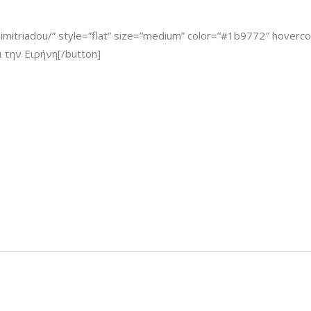
dimitriadou/” style=”flat” size=”medium” color=”#1b9772″ hoverco
α την Ειρήνη[/button]