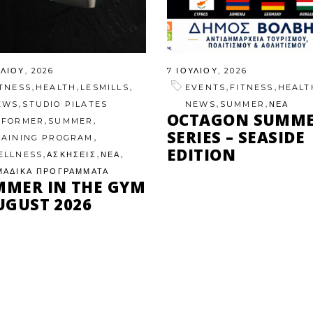
ΥΛΊΟΥ, 2026
7 ΙΟΥΛΊΟΥ, 2026
,
,
,
,
,
ITNESS
HEALTH
LESMILLS
EVENTS
FITNESS
HEALT
,
,
,
EWS
STUDIO PILATES
NEWS
SUMMER
ΝΕΑ
OCTAGON SUMM
,
,
EFORMER
SUMMER
SERIES – SEASIDE
,
RAINING PROGRAM
EDITION
,
,
,
ELLNESS
ΑΣΚΗΣΕΙΣ
ΝΕΑ
ΜΑΔΙΚΑ ΠΡΟΓΡΑΜΜΑΤΑ
MMER IN THE GYM
UGUST 2026