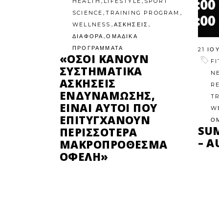
,
,
HEALTH
LIFESTYLE
SPORT
,
,
SCIENCE
TRAINING PROGRAM
,
,
WELLNESS
ΑΣΚΗΣΕΙΣ
,
ΔΙΑΦΟΡΑ
ΟΜΑΔΙΚΑ
ΠΡΟΓΡΑΜΜΑΤΑ
21 ΙΟ
«ΌΣΟΙ ΚΆΝΟΥΝ
F
ΣΥΣΤΗΜΑΤΙΚΆ
N
ΑΣΚΉΣΕΙΣ
R
ΕΝΔΥΝΆΜΩΣΗΣ,
T
ΕΊΝΑΙ ΑΥΤΟΊ ΠΟΥ
W
ΕΠΙΤΥΓΧΆΝΟΥΝ
Ο
SU
ΠΕΡΙΣΣΌΤΕΡΑ
– A
ΜΑΚΡΟΠΡΌΘΕΣΜΑ
ΟΦΈΛΗ»