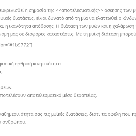
ιευκρινισθεί η σημασία της <<αποτελεσματικής>> άσκησης των 
υϊκές διατάσεις, είναι δυνατό από τη μία να ελαττωθεί ο κίνδυ
και η ικανότητα απόδοσης. Η διάταση των μυών και η χαλάρωση
ναμη μας σε διάφορες καταστάσεις. Με τη μυϊκή διάταση μπορού
olor=”#1b9772″]
υσική αρθρική κινητικότητα.
ς.
ήσεων.
 αποτελέσουν αποτελεσματικό μέσο θεραπείας.
καθημερινότητα σας τις μυϊκές διατάσεις, διότι τα οφέλη που π
ου ανθρώπου.