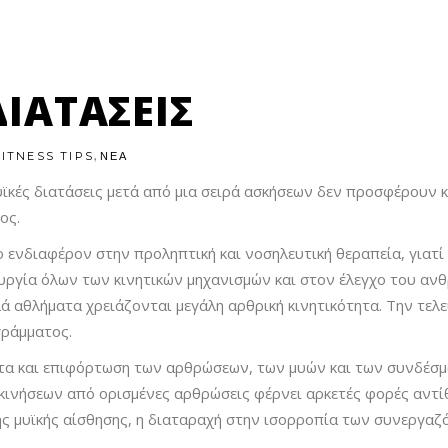
ΔΙΑΤΑΣΕΙΣ
,
FITNESS TIPS
ΝΕΑ
υϊκές διατάσεις μετά από μια σειρά ασκήσεων δεν προσφέρουν κ
ος.
ρο ενδιαφέρον στην προληπτική και νοσηλευτική θεραπεία, γιατ
ργία όλων των κινητικών μηχανισμών και στον έλεγχο του αν
ά αθλήματα χρειάζονται μεγάλη αρθρική κινητικότητα. Την τελ
ράμματος.
τητα και επιφόρτωση των αρθρώσεων, των μυών και των συνδέσμ
ινήσεων από ορισμένες αρθρώσεις φέρνει αρκετές φορές αντίθ
ης μυϊκής αίσθησης, η διαταραχή στην ισορροπία των συνεργαζ