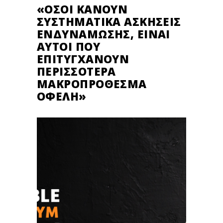
«ΌΣΟΙ ΚΆΝΟΥΝ
ΣΥΣΤΗΜΑΤΙΚΆ ΑΣΚΉΣΕΙΣ
ΕΝΔΥΝΆΜΩΣΗΣ, ΕΊΝΑΙ
ΑΥΤΟΊ ΠΟΥ
ΕΠΙΤΥΓΧΆΝΟΥΝ
ΠΕΡΙΣΣΌΤΕΡΑ
ΜΑΚΡΟΠΡΌΘΕΣΜΑ
ΟΦΈΛΗ»