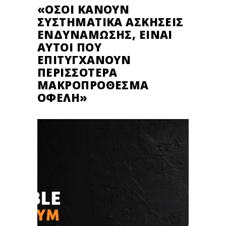
«ΌΣΟΙ ΚΆΝΟΥΝ
ΣΥΣΤΗΜΑΤΙΚΆ ΑΣΚΉΣΕΙΣ
ΕΝΔΥΝΆΜΩΣΗΣ, ΕΊΝΑΙ
ΑΥΤΟΊ ΠΟΥ
ΕΠΙΤΥΓΧΆΝΟΥΝ
ΠΕΡΙΣΣΌΤΕΡΑ
ΜΑΚΡΟΠΡΌΘΕΣΜΑ
ΟΦΈΛΗ»