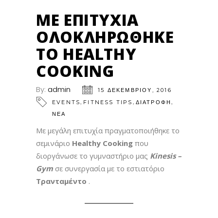
ΜΕ ΕΠΙΤΥΧΊΑ
ΟΛΟΚΛΗΡΏΘΗΚΕ
ΤΟ HEALTHY
COOKING
By:
admin
15 ΔΕΚΕΜΒΡΊΟΥ, 2016
,
,
,
EVENTS
FITNESS TIPS
ΔΙΑΤΡΟΦΗ
ΝΕΑ
Με μεγάλη επιτυχία πραγματοποιήθηκε το
σεμινάριο
Healthy
Cooking
που
διοργάνωσε το γυμναστήριο μας
Kinesis
–
Gym
σε συνεργασία με το εστιατόριο
Τρανταμέντο
.