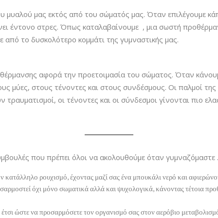
υ μυαλού μας εκτός από του σώματός μας. Όταν επιλέγουμε κ
νει έντονο στρες. Όπως καταλαβαίνουμε , μια σωστή προθέρμαν
ε από το δυσκολότερο κομμάτι της γυμναστικής μας.
ροθέρμανσης αφορά την προετοιμασία του σώματος. Όταν κάνου
υς μύες, στους τένοντες και στους συνδέσμους. Οι παλμοί της 
τραυματισμοί, οι τένοντες και οι σύνδεσμοι γίνονται πιο ελα
μβουλές που πρέπει όλοι να ακολουθούμε όταν γυμναζόμαστε 
ν κατάλληλο ρουχισμό, έχοντας μαζί σας ένα μπουκάλι νερό και αφιερών
αρμοστεί όχι μόνο σωματικά αλλά και ψυχολογικά, κάνοντας τέτοια προθ
, έτσι ώστε να προσαρμόσετε τον οργανισμό σας στον αερόβιο μεταβολισμ