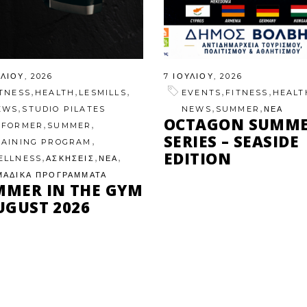
ΥΛΊΟΥ, 2026
7 ΙΟΥΛΊΟΥ, 2026
,
,
,
,
,
ITNESS
HEALTH
LESMILLS
EVENTS
FITNESS
HEALT
,
,
,
EWS
STUDIO PILATES
NEWS
SUMMER
ΝΕΑ
OCTAGON SUMM
,
,
EFORMER
SUMMER
SERIES – SEASIDE
,
RAINING PROGRAM
EDITION
,
,
,
ELLNESS
ΑΣΚΗΣΕΙΣ
ΝΕΑ
ΜΑΔΙΚΑ ΠΡΟΓΡΑΜΜΑΤΑ
MMER IN THE GYM
UGUST 2026