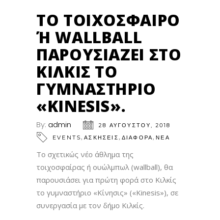
ΤΟ ΤΟΙΧΌΣΦΑΙΡΟ
Ή WALLBALL Π
ΑΡΟΥΣΙΆΖΕΙ ΣΤΟ Κ
ΙΛΚΊΣ ΤΟ Γ
ΥΜΝΑΣΤΉΡΙΟ «
KINESIS».
By:
admin
28 ΑΥΓΟΎΣΤΟΥ, 2018
,
,
,
EVENTS
ΑΣΚΗΣΕΙΣ
ΔΙΑΦΟΡΑ
ΝΕΑ
To σχετικώς νέο άθλημα της
τοιχοσφαίρας ή ουώλμπωλ (wallball), θα
παρουσιάσει για πρώτη φορά στο Κιλκίς
το γυμναστήριο «Κίνησις» («Kinesis»), σε
συνεργασία με τον δήμο Κιλκίς.