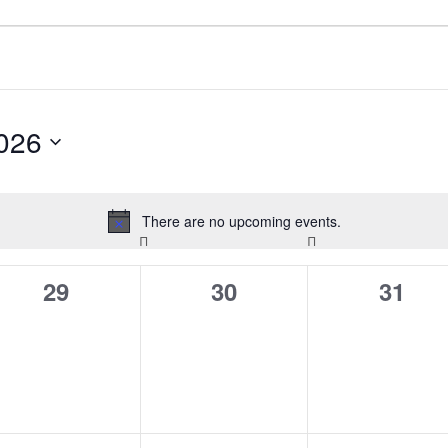
026
There are no upcoming events.
Notice
ΤΆΡΤΗ
Π
ΠΈΜΠΤΗ
Π
ΠΑΡΑΣΚΕΥΉ
0
0
0
29
30
31
events,
events,
event