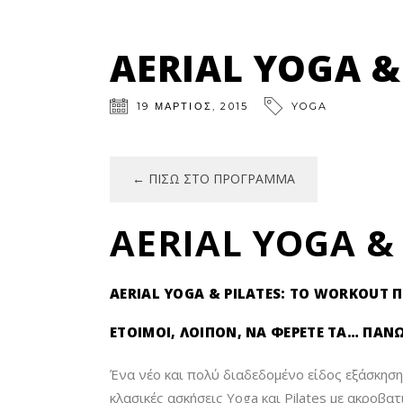
AERIAL YOGA &
19
ΜΆΡΤΙΟΣ
,
2015
YOGA
← ΠΊΣΩ ΣΤΟ ΠΡΌΓΡΑΜΜΑ
AERIAL YOGA &
AERIAL YOGA & PILATES: TO WORKOUT 
ΈΤΟΙΜΟΙ, ΛΟΙΠΌΝ, ΝΑ ΦΈΡΕΤΕ ΤΑ… ΠΆΝ
Ένα νέο και πολύ διαδεδομένο είδος εξάσκησης
κλασικές ασκήσεις Yoga και Pilates με ακροβατ