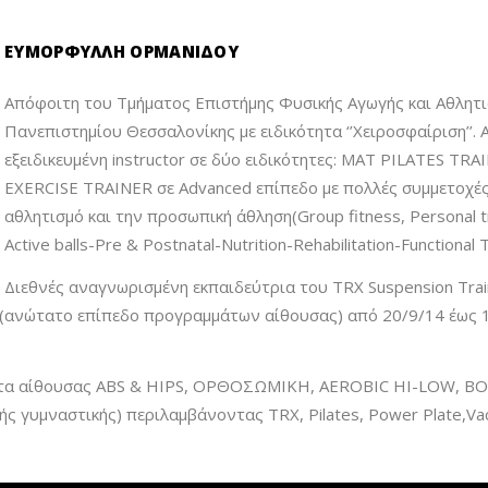
ΕΥΜΟΡΦΥΛΛΗ ΟΡΜΑΝΙΔΟΥ
Απόφοιτη του Τμήματος Επιστήμης Φυσικής Αγωγής και Αθλητισ
Πανεπιστημίου Θεσσαλονίκης με ειδικότητα ‘’Χειροσφαίριση’’. 
εξειδικευμένη instructor σε δύο ειδικότητες: MAT PILATES TR
EXERCISE TRAINER σε Advanced επίπεδο με πολλές συμμετοχές 
αθλητισμό και την προσωπική άθληση(Group fitness, Personal tra
Active balls-Pre & Postnatal-Nutrition-Rehabilitation-Functional
Διεθνές αναγνωρισμένη εκπαιδεύτρια του TRX Suspension Trai
r(ανώτατο επίπεδο προγραμμάτων αίθουσας) από 20/9/14 έως 19
ματα αίθουσας ABS & HIPS, ΟΡΘΟΣΩΜΙΚΗ, AEROBIC HI-LOW, 
γυμναστικής) περιλαμβάνοντας TRX, Pilates, Power Plate,Vac