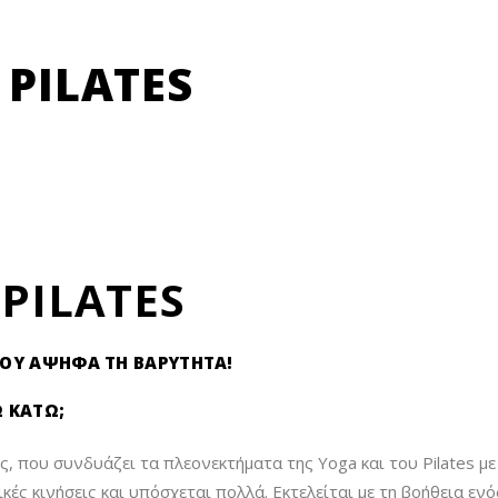
 PILATES
 PILATES
ΠΟΥ ΑΨΗΦΆ ΤΗ ΒΑΡΎΤΗΤΑ!
Ω ΚΆΤΩ;
, που συνδυάζει τα πλεονεκτήματα της Yoga και του Pilates με
ικές κινήσεις και υπόσχεται πολλά. Εκτελείται με τη βοήθεια εν