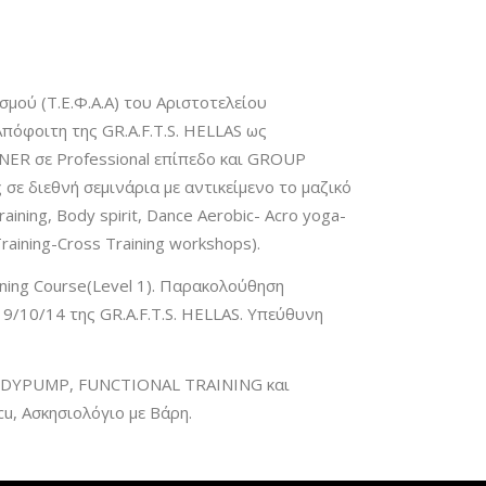
μού (Τ.Ε.Φ.Α.Α) του Αριστοτελείου
Απόφοιτη της GR.A.F.T.S. HELLAS ως
AINER σε Professional επίπεδο και GROUP
σε διεθνή σεμινάρια με αντικείμενο το μαζικό
ining, Body spirit, Dance Aerobic- Acro yoga-
 Training-Cross Training workshops).
ning Course(Level 1). Παρακολούθηση
/10/14 της GR.A.F.T.S. HELLAS. Υπεύθυνη
BODYPUMP, FUNCTIONAL TRAINING και
u, Ασκησιολόγιο με Βάρη.