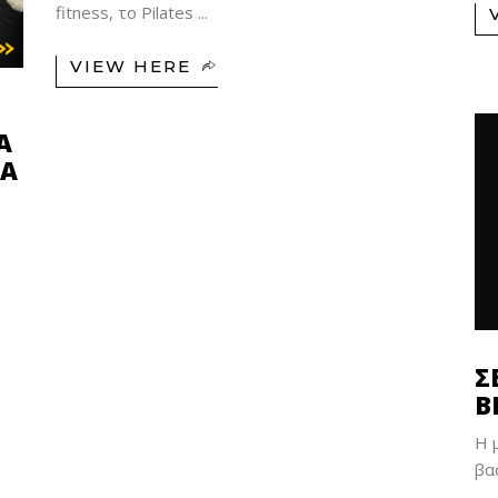
fitness, το Pilates
VIEW HERE
Α
ΝΑ
Σ
Β
H 
βα