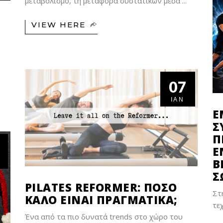
μεταβολισμό, τη μεταφορά συστατικών μέσα
VIEW HERE
07
ΙΑΝ
E
Σ
Π
Ε
Β
Σ
PILATES REFORMER: ΠΌΣΟ
Στ
ΚΑΛΌ ΕΊΝΑΙ ΠΡΑΓΜΑΤΙΚΆ;
τε
Ένα από τα πιο δυνατά trends στο χώρο του