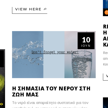
VIEW HERE
R
Η
Α
10
Κ
ΙΟΎΝ
Re
απ
Ki
Η ΣΗΜΑΣΊΑ ΤΟΥ ΝΕΡΟΎ ΣΤΗ
ΖΩΉ ΜΑΣ
Το νερό είναι απαραίτητο συστατικό για τον