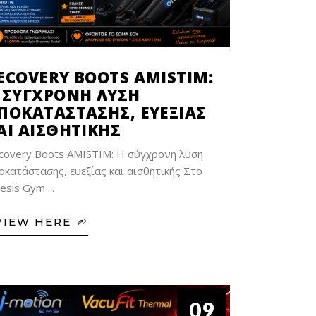
ECOVERY BOOTS AMISTIM:
 ΣΎΓΧΡΟΝΗ ΛΎΣΗ
ΠΟΚΑΤΆΣΤΑΣΗΣ, ΕΥΕΞΊΑΣ
ΑΙ ΑΙΣΘΗΤΙΚΉΣ
covery Boots AMISTIM: Η σύγχρονη λύση
οκατάστασης, ευεξίας και αισθητικής Στο
nesis Gym
VIEW HERE
09