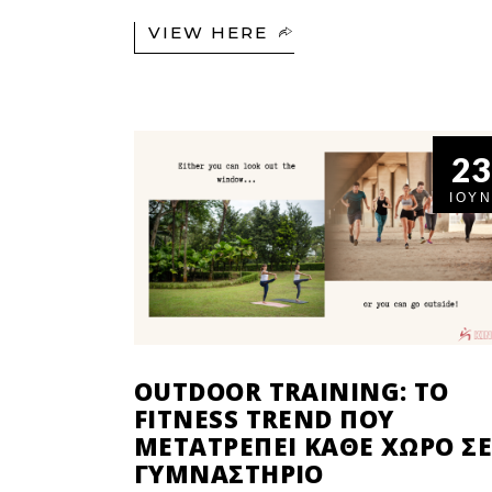
VIEW HERE
23
ΙΟΎΝ
OUTDOOR TRAINING: ΤΟ
FITNESS TREND ΠΟΥ
ΜΕΤΑΤΡΈΠΕΙ ΚΆΘΕ ΧΏΡΟ Σ
ΓΥΜΝΑΣΤΉΡΙΟ