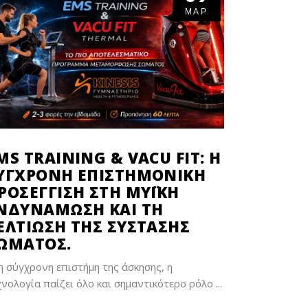
ΜΑΡ
MS TRAINING & VACU FIT: Η
ΎΓΧΡΟΝΗ ΕΠΙΣΤΗΜΟΝΙΚΉ
ΡΟΣΈΓΓΙΣΗ ΣΤΗ ΜΥΪΚΉ
ΝΔΥΝΆΜΩΣΗ ΚΑΙ ΤΗ
ΕΛΤΊΩΣΗ ΤΗΣ ΣΎΣΤΑΣΗΣ
ΏΜΑΤΟΣ.
η σύγχρονη επιστήμη της άσκησης, η
χνολογία παίζει όλο και σημαντικότερο ρόλο