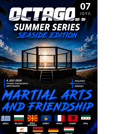
07
ΙΟΎΛ