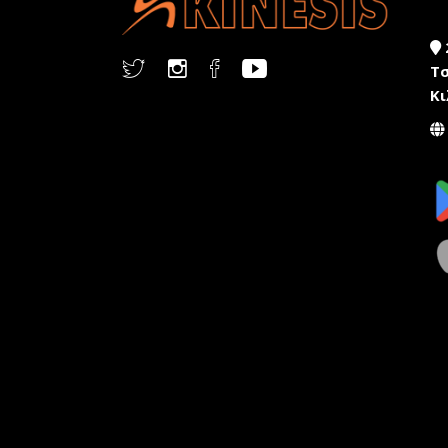
Τσ
Κι