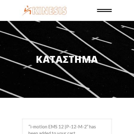
ΚΑΤΆΣΤΗΜΑ
“i-motion EMS 12 |P-12-M-2” has
been added to your cart.