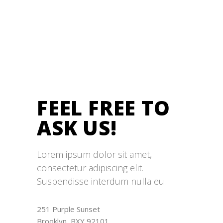
FEEL FREE TO
ASK US!
Lorem ipsum dolor sit amet,
consectetur adipiscing elit.
Suspendisse interdum nulla eu.
251 Purple Sunset
Brooklyn, BXY 92101