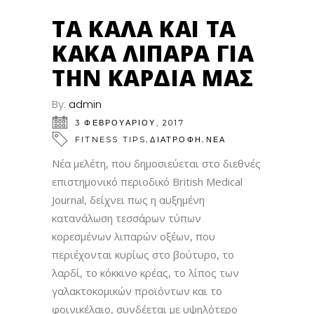
ΤΑ ΚΑΛΆ ΚΑΙ ΤΑ
ΚΑΚΆ ΛΙΠΑΡΆ ΓΙΑ
ΤΗΝ ΚΑΡΔΙΆ ΜΑΣ
By:
admin
3 ΦΕΒΡΟΥΑΡΊΟΥ, 2017
,
,
FITNESS TIPS
ΔΙΑΤΡΟΦΗ
ΝΕΑ
Νέα μελέτη, που δημοσιεύεται στο διεθνές
επιστημονικό περιοδικό British Medical
Journal, δείχνει πως η αυξημένη
κατανάλωση τεσσάρων τύπων
κορεσμένων λιπαρών οξέων, που
περιέχονται κυρίως στο βούτυρο, το
λαρδί, το κόκκινο κρέας, το λίπος των
γαλακτοκομικών προϊόντων και το
φοινικέλαιο, συνδέεται με υψηλότερο