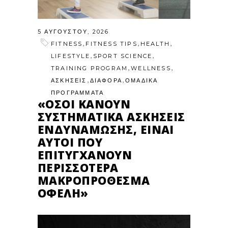
5 ΑΥΓΟΎΣΤΟΥ, 2026
,
,
,
FITNESS
FITNESS TIPS
HEALTH
,
,
LIFESTYLE
SPORT SCIENCE
,
,
TRAINING PROGRAM
WELLNESS
,
,
ΑΣΚΗΣΕΙΣ
ΔΙΑΦΟΡΑ
ΟΜΑΔΙΚΑ
ΠΡΟΓΡΑΜΜΑΤΑ
«ΌΣΟΙ ΚΆΝΟΥΝ
ΣΥΣΤΗΜΑΤΙΚΆ ΑΣΚΉΣΕΙΣ
ΕΝΔΥΝΆΜΩΣΗΣ, ΕΊΝΑΙ
ΑΥΤΟΊ ΠΟΥ
ΕΠΙΤΥΓΧΆΝΟΥΝ
ΠΕΡΙΣΣΌΤΕΡΑ
ΜΑΚΡΟΠΡΌΘΕΣΜΑ
ΟΦΈΛΗ»