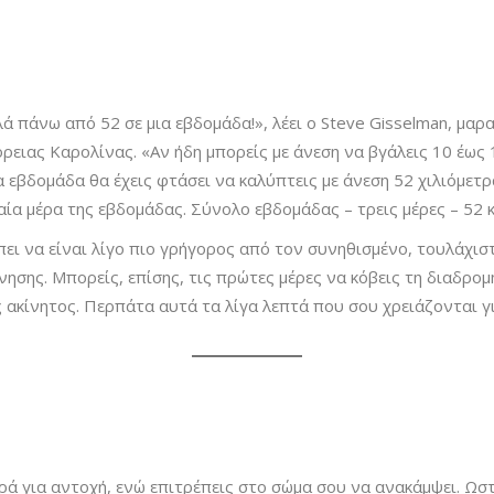
αλλά πάνω από 52 σε μια εβδομάδα!», λέει ο Steve Gisselman, 
ειας Καρολίνας. «Αν ήδη μπορείς με άνεση να βγάλεις 10 έως 1
α εβδομάδα θα έχεις φτάσει να καλύπτεις με άνεση 52 χιλιόμετ
αία μέρα της εβδομάδας. Σύνολο εβδομάδας – τρεις μέρες – 52 κα
πει να είναι λίγο πιο γρήγορος από τον συνηθισμένο, τουλάχιστ
νησης.
Μπορείς, επίσης, τις πρώτες μέρες να κόβεις τη διαδρο
ς ακίνητος. Περπάτα αυτά τα λίγα λεπτά που σου χρειάζονται γ
ά για αντοχή, ενώ επιτρέπεις στο σώμα σου να ανακάμψει. Ωστ