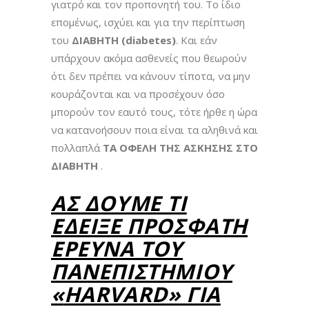
γιατρό και τον προπονητή του. Το ίδιο
επομένως, ισχύει και για την περίπτωση
του
ΔΙΑΒΗΤΗ (diabetes)
. Και εάν
υπάρχουν ακόμα ασθενείς που θεωρούν
ότι δεν πρέπει να κάνουν τίποτα, να μην
κουράζονται και να προσέχουν όσο
μπορούν τον εαυτό τους, τότε ήρθε η ώρα
να κατανοήσουν ποια είναι τα αληθινά και
πολλαπλά
ΤΑ ΟΦΕΛΗ ΤΗΣ ΑΣΚΗΣΗΣ ΣΤΟ
ΔΙΑΒΗΤΗ
.
ΑΣ ΔΟΎΜΕ ΤΙ
ΈΔΕΙΞΕ ΠΡΌΣΦΑΤΗ
ΈΡΕΥΝΑ ΤΟΥ
ΠΑΝΕΠΙΣΤΗΜΊΟΥ
«
HARVARD» ΓΙΑ