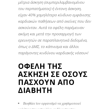
μέτρια άσκηση (συμπεριλαμβανομένου
του περπατήματος) ή έντονη άσκηση,
είχαν 40% χαμηλότερο κίνδυνο εμφάνισης
καρδιακών παθήσεων από εκείνες που δεν
ασκούνταν. Αυτά τα οφέλη παρέμειναν
ακόμη και μετά την προσαρμογή των
ερευνητών σε παραπλανητικά δεδομένα,
όπως ο ΔΜΣ, το κάπνισμα και άλλοι
παράγοντες κινδύνου καρδιακής νόσου»!
ΟΦΕΛΗ ΤΗΣ
ΑΣΚΗΣΗ ΣΕ ΟΣΟΥΣ
ΠΑΣΧΟΥΝ ΑΠΟ
ΔΙΑΒΗΤΗ
Βοηθάει τον οργανισμό να χρησιμοποιεί
καλύτερα την ινσουλίνη, αυξάνοντας την