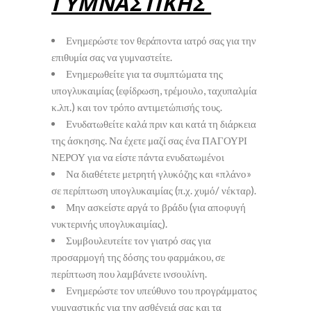
ΓΥΜΝΑΣΤΙΚΗΣ
Ενημερώστε τον θεράποντα ιατρό σας για την
επιθυμία σας να γυμναστείτε.
Ενημερωθείτε για τα συμπτώματα της
υπογλυκαιμίας (εφίδρωση, τρέμουλο, ταχυπαλμία
κ.λπ.) και τον τρόπο αντιμετώπισής τους.
Ενυδατωθείτε καλά πριν και κατά τη διάρκεια
της άσκησης. Να έχετε μαζί σας ένα ΠΑΓΟΥΡΙ
ΝΕΡΟΥ για να είστε πάντα ενυδατωμένοι
Να διαθέτετε μετρητή γλυκόζης και «πλάνο»
σε περίπτωση υπογλυκαιμίας (π.χ. χυμό/ νέκταρ).
Μην ασκείστε αργά το βράδυ (για αποφυγή
νυκτερινής υπογλυκαιμίας).
Συμβουλευτείτε τον γιατρό σας για
προσαρμογή της δόσης του φαρμάκου, σε
περίπτωση που λαμβάνετε ινσουλίνη.
Ενημερώστε τον υπεύθυνο του προγράμματος
γυμναστικής για την ασθένειά σας και τα