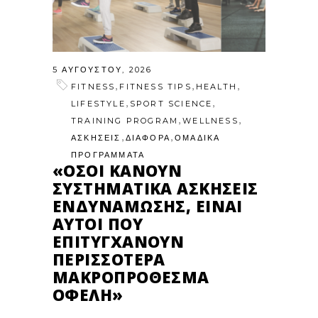
5 ΑΥΓΟΎΣΤΟΥ, 2026
,
,
,
FITNESS
FITNESS TIPS
HEALTH
,
,
LIFESTYLE
SPORT SCIENCE
,
,
TRAINING PROGRAM
WELLNESS
,
,
ΑΣΚΗΣΕΙΣ
ΔΙΑΦΟΡΑ
ΟΜΑΔΙΚΑ
ΠΡΟΓΡΑΜΜΑΤΑ
«ΌΣΟΙ ΚΆΝΟΥΝ
ΣΥΣΤΗΜΑΤΙΚΆ ΑΣΚΉΣΕΙΣ
ΕΝΔΥΝΆΜΩΣΗΣ, ΕΊΝΑΙ
ΑΥΤΟΊ ΠΟΥ
ΕΠΙΤΥΓΧΆΝΟΥΝ
ΠΕΡΙΣΣΌΤΕΡΑ
ΜΑΚΡΟΠΡΌΘΕΣΜΑ
ΟΦΈΛΗ»