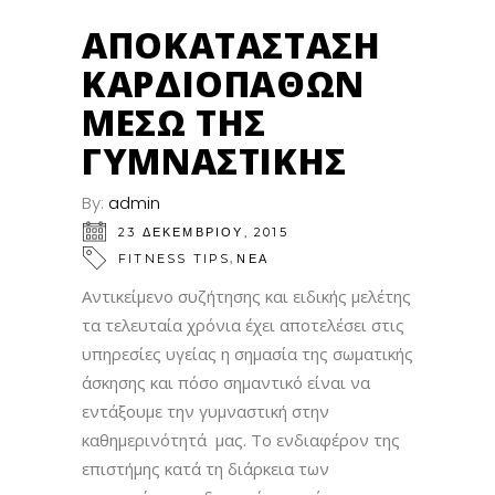
AΠΟΚΑΤΆΣΤΑΣΗ
ΚΑΡΔΙΟΠΑΘΏΝ
ΜΈΣΩ ΤΗΣ
ΓΥΜΝΑΣΤΙΚΉΣ
By:
admin
23 ΔΕΚΕΜΒΡΊΟΥ, 2015
,
FITNESS TIPS
ΝΕΑ
Αντικείμενο συζήτησης και ειδικής μελέτης
τα τελευταία χρόνια έχει αποτελέσει στις
υπηρεσίες υγείας η σημασία της σωματικής
άσκησης και πόσο σημαντικό είναι να
εντάξουμε την γυμναστική στην
καθημερινότητά μας. Το ενδιαφέρον της
επιστήμης κατά τη διάρκεια των